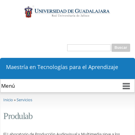
Pasar al
contenido
principal
Buscar
Formulario de búsqueda
Maestría en Tecnologías para el Aprendizaje
Se encuentra usted aquí
Inicio
»
Servicios
Produlab
El Laboratorio de Producción Audiovisual y Multimedia sirve a los