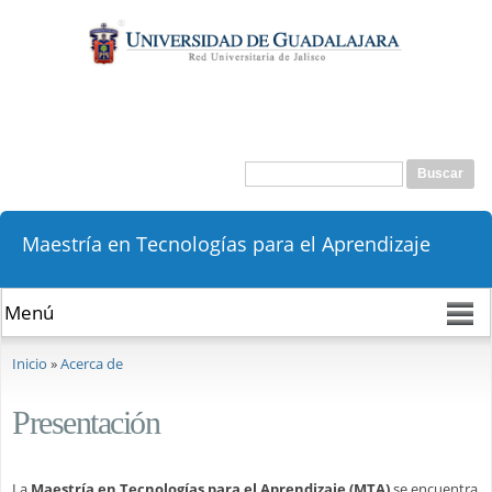
Pasar al
contenido
principal
Buscar
Formulario de búsqueda
Maestría en Tecnologías para el Aprendizaje
Se encuentra usted aquí
Inicio
»
Acerca de
Presentación
La
Maestría en Tecnologías para el Aprendizaje (MTA)
se encuentra