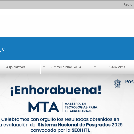
Red un
Pasar al
contenido
principal
je
Aspirantes
Comunidad MTA
Servicios