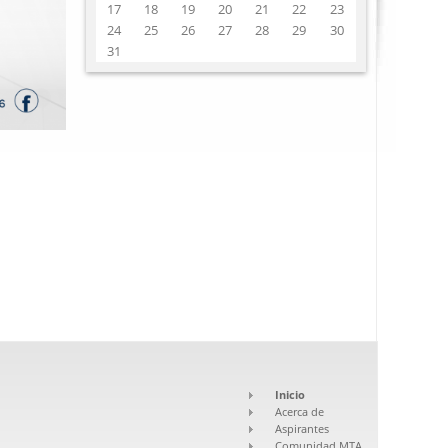
17
18
19
20
21
22
23
24
25
26
27
28
29
30
31
Inicio
Acerca de
Aspirantes
Comunidad MTA